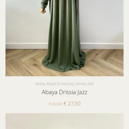
Abaya
,
Abaya Drissia Jazz
,
Dames
,
Sale
Abaya Drissia Jazz
€
27,50
€
32,50