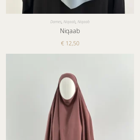
Dames
,
Niqaab
,
Niqaab
Niqaab
€
12,50