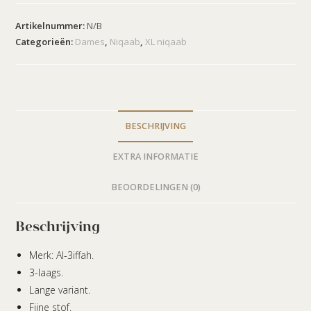
Artikelnummer:
N/B
Categorieën:
Dames
,
Niqaab
,
XL niqaab
BESCHRIJVING
EXTRA INFORMATIE
BEOORDELINGEN (0)
Beschrijving
Merk: Al-3iffah.
3-laags.
Lange variant.
Fijne stof.