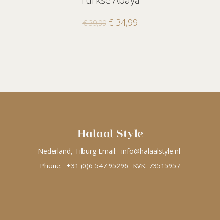
Turkse Abaya
€
34,99
€
39,99
Halaal Style
Nederland, Tilburg Email:
info@halaalstyle.nl
Phone:
+31 (0)6 547 95296
KVK: 73515957