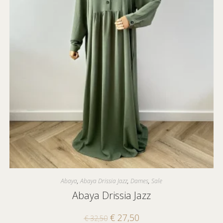
Abaya
,
Abaya Drissia Jazz
,
Dames
,
Sale
Abaya Drissia Jazz
€
27,50
€
32,50