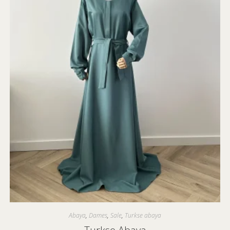
Abaya
,
Dames
,
Sale
,
Turkse abaya