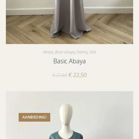
Abaya
,
Basic abaya
,
Dames
,
Sale
Basic Abaya
€
22,50
€
27,50
AANBIEDING!