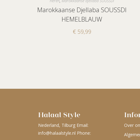
Heren
,
Marokkaanse djellaba SOUSSDI
Marokkaanse Djellaba SOUSSDI
HEMELBLAUW
€
59,99
Halaal Style
Info
Nederland, Tilburg Email:
Over o
info@halaalstyle.nl
Phone:
Algeme