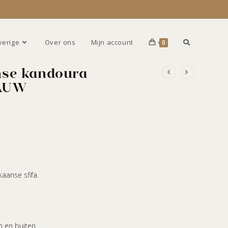
verige
Over ons
Mijn account
0
se kandoura
AUW
aanse sfifa.
n en buiten.