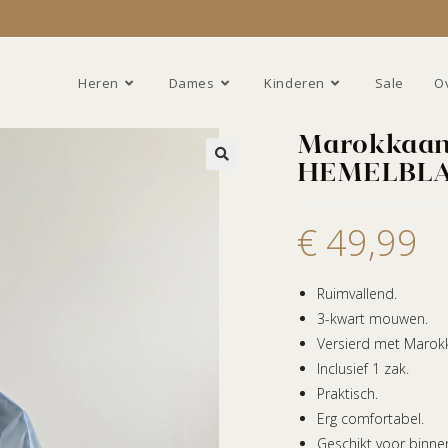
Heren
Dames
Kinderen
Sale
O
Marokkaan
HEMELBL
€
49,99
Ruimvallend.
3-kwart mouwen.
Versierd met Marokk
Inclusief 1 zak.
Praktisch.
Erg comfortabel.
Geschikt voor binne