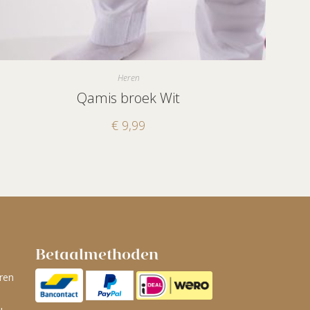
Heren
Qamis broek Wit
€
9,99
Betaalmethoden
ren