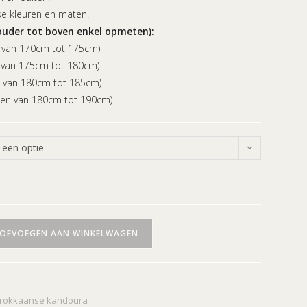
rse kleuren en maten.
uder tot boven enkel opmeten):
n van 170cm tot 175cm)
n van 175cm tot 180cm)
n van 180cm tot 185cm)
gen van 180cm tot 190cm)
 een optie
OEVOEGEN AAN WINKELWAGEN
rokkaanse kandoura