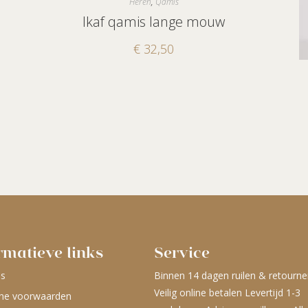
Heren
,
Qamis
Ikaf qamis lange mouw
€
32,50
rmatieve links
Service
ns
Binnen 14 dagen ruilen & retourne
Veilig online betalen Levertijd 1-3
ne voorwaarden