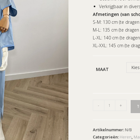
Verkrijgbaar in dive
Afmetingen (van scho
S-M: 130 cm (te drage
M-L: 135 cm (te drage
L-XL: 140 cm (te drage
XL-XXL: 145 cm (te dra
Kies
MAAT
-
+
T
Artikelnummer:
N/B
Categorieën:
Heren
,
Ma